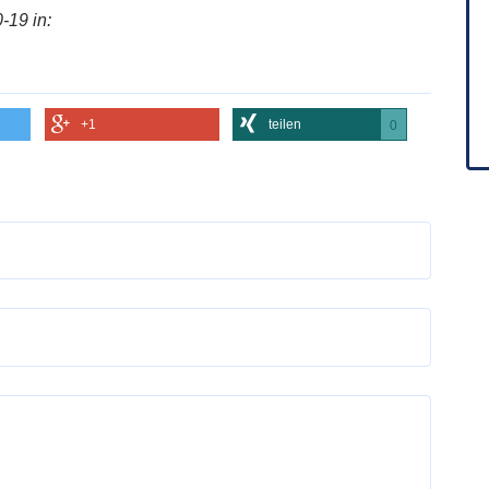
-19 in:
+1
teilen
0