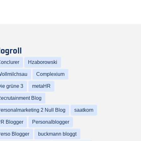
logroll
onclurer
Hzaborowski
ollmilchsau
Complexium
ie grüne 3
metaHR
ecrutainment Blog
ersonalmarketing 2 Null Blog
saatkorn
R Blogger
Personalblogger
erso Blogger
buckmann bloggt