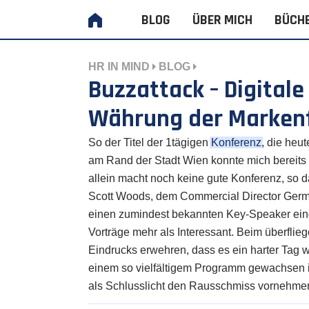
BLOG
ÜBER MICH
BÜCH
HR IN MIND
BLOG
Buzzattack – Digitale
Währung der Marken
So der Titel der 1tägigen
Konferenz
, die heu
am Rand der Stadt Wien konnte mich bereits
allein macht noch keine gute Konferenz, so 
Scott Woods, dem Commercial Director Germ
einen zumindest bekannten Key-Speaker eing
Vorträge mehr als Interessant. Beim überflie
Eindrucks erwehren, dass es ein harter Tag 
einem so vielfältigem Programm gewachsen is
als Schlusslicht den Rausschmiss vornehmen