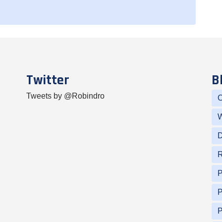
Twitter
B
Tweets by @Robindro
C
W
D
R
P
P
P